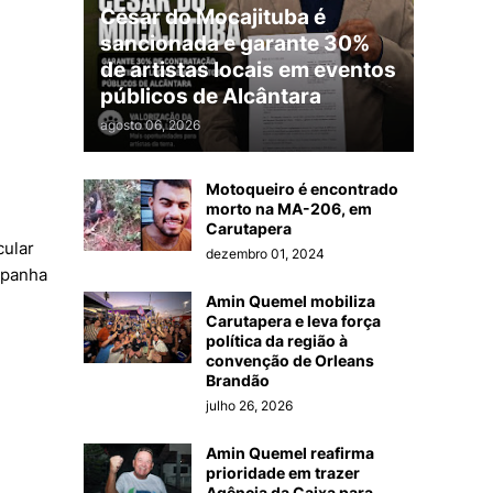
César do Mocajituba é
sancionada e garante 30%
de artistas locais em eventos
públicos de Alcântara
agosto 06, 2026
Motoqueiro é encontrado
morto na MA-206, em
Carutapera
cular
dezembro 01, 2024
ampanha
Amin Quemel mobiliza
Carutapera e leva força
política da região à
convenção de Orleans
Brandão
julho 26, 2026
Amin Quemel reafirma
prioridade em trazer
Agência da Caixa para