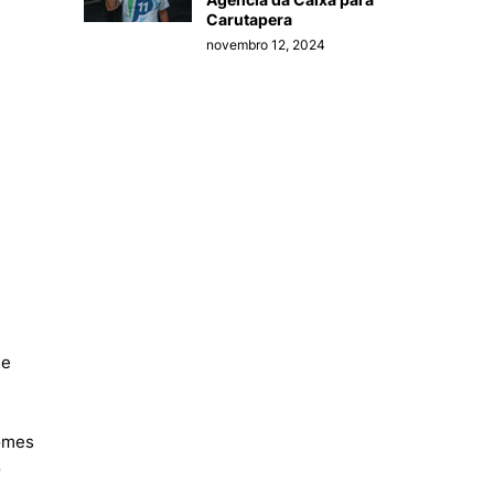
Carutapera
novembro 12, 2024
 e
nomes
o