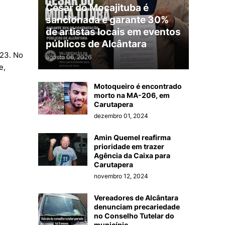
César do Mocajituba é
sancionada e garante 30%
de artistas locais em eventos
públicos de Alcântara
023. No
agosto 06, 2026
e,
Motoqueiro é encontrado
morto na MA-206, em
Carutapera
dezembro 01, 2024
Amin Quemel reafirma
prioridade em trazer
Agência da Caixa para
Carutapera
novembro 12, 2024
Vereadores de Alcântara
denunciam precariedade
no Conselho Tutelar do
município