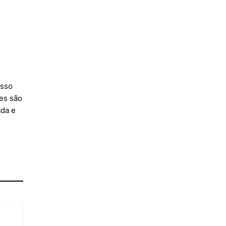
isso
res são
ada e