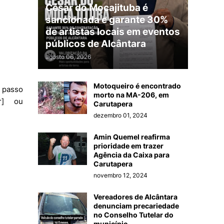
César do Mocajituba é
sancionada e garante 30%
de artistas locais em eventos
públicos de Alcântara
agosto 06, 2026
Motoqueiro é encontrado
 passo
morto na MA-206, em
br] ou
Carutapera
dezembro 01, 2024
Amin Quemel reafirma
prioridade em trazer
Agência da Caixa para
Carutapera
novembro 12, 2024
Vereadores de Alcântara
denunciam precariedade
no Conselho Tutelar do
município