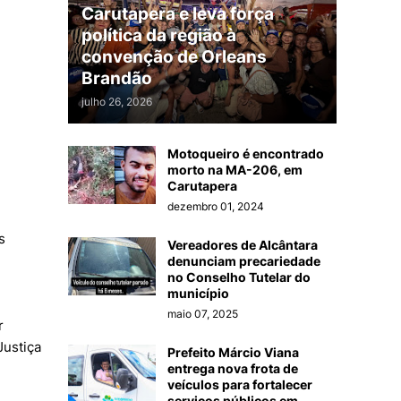
Carutapera e leva força
política da região à
convenção de Orleans
Brandão
julho 26, 2026
Motoqueiro é encontrado
morto na MA-206, em
Carutapera
dezembro 01, 2024
s
Vereadores de Alcântara
denunciam precariedade
no Conselho Tutelar do
município
maio 07, 2025
r
Justiça
Prefeito Márcio Viana
entrega nova frota de
veículos para fortalecer
serviços públicos em