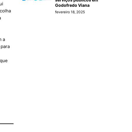
ui
Godofredo Viana
scolha
fevereiro 18, 2025
a
m a
 para
 que