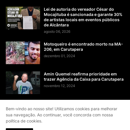
Lei de autoria do vereador César do
Mocajituba é sancionada e garante 30%
de artistas locais em eventos públicos
de Alcântara
agosto 06, 2026
Motoqueiro é encontrado morto na MA-
206, em Carutapera
dezembro 01, 2024
Amin Quemel reafirma prioridade em
trazer Agência da Caixa para Carutapera
novembro 12, 2024
Bem-vindo ao nosso site! Utilizamos cookies para melhorar
sua navegação. Ao continuar, você concorda com nossa
Página Inicial
Contato
Sobre
Termos de Serviço
política de cookies.
Política de Privacidade