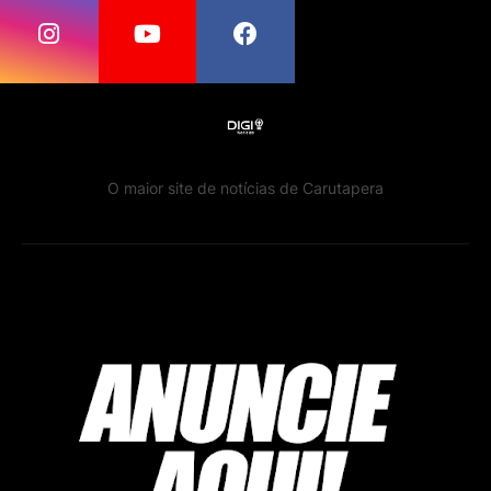
O maior site de notícias de Carutapera