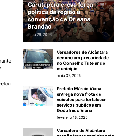
Carutapera e leva força
política da região à
convenção de Orleans
Brandão
julho 26, 2026
Vereadores de Alcântara
denunciam precariedade
nante
no Conselho Tutelar do
a
município
maio 07, 2025
velou
Prefeito Márcio Viana
entrega nova frota de
veículos para fortalecer
serviços públicos em
Godofredo Viana
fevereiro 18, 2025
Vereadora de Alcântara
propõe trocar caminhonete