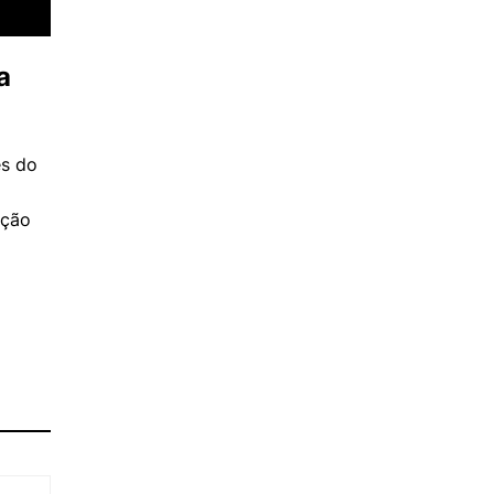
a
es do
ação