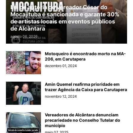
Lei de autoria do vereador César do
Mocajituba é sancionada e garante 30%
de artistas locais em eventos públicos
de Alcântara
agosto 06, 2026
Motoqueiro é encontrado morto na MA-
206, em Carutapera
dezembro 01, 2024
Amin Quemel reafirma prioridade em
trazer Agência da Caixa para Carutapera
novembro 12, 2024
Vereadores de Alcântara denunciam
precariedade no Conselho Tutelar do
município
maio 07, 2025