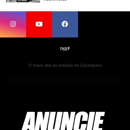
O maior site de notícias de Carutapera