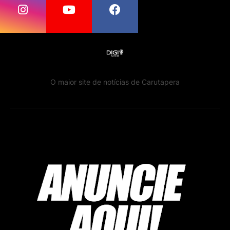
O maior site de notícias de Carutapera