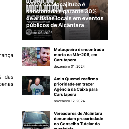
César do Mocajituba é
sancionada e garante 30%
de artistas locais em eventos
públicos de Alcântara
agosto 06, 2026
Motoqueiro é encontrado
morto na MA-206, em
rança
Carutapera
dezembro 01, 2024
% das
Amin Quemel reafirma
penas
prioridade em trazer
Agência da Caixa para
Carutapera
novembro 12, 2024
Vereadores de Alcântara
denunciam precariedade
no Conselho Tutelar do
município