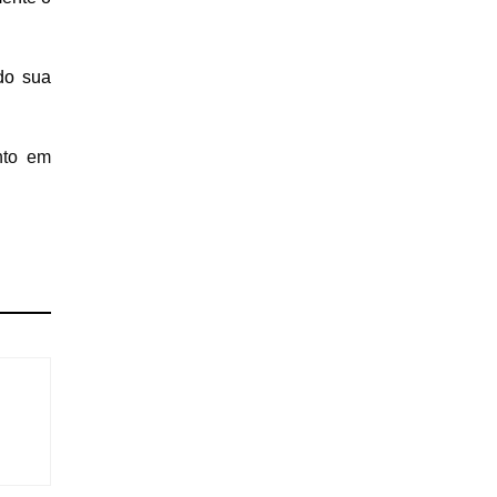
do sua
nto em