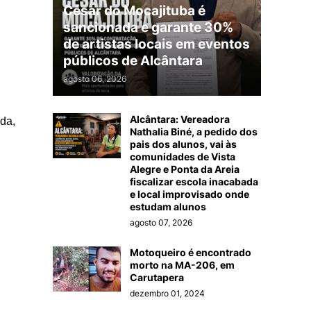
César do Mocajituba é
sancionada e garante 30%
de artistas locais em eventos
públicos de Alcântara
agosto 06, 2026
Alcântara: Vereadora
da,
Nathalia Biné, a pedido dos
pais dos alunos, vai às
comunidades de Vista
Alegre e Ponta da Areia
fiscalizar escola inacabada
e local improvisado onde
estudam alunos
agosto 07, 2026
Motoqueiro é encontrado
morto na MA-206, em
Carutapera
dezembro 01, 2024