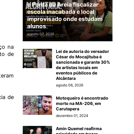
e Ponta da Areia fiscalizar
escola inacabada e local
improvisado onde estudam
alunos
agosto 07, 2026
ço na
Lei de autoria do vereador
to de
César do Mocajituba é
sancionada e garante 30%
de artistas locais em
eventos públicos de
ateram
Alcântara
agosto 06, 2026
cia de
Motoqueiro é encontrado
morto na MA-206, em
Carutapera
dezembro 01, 2024
Amin Quemel reafirma
prioridade em trazer