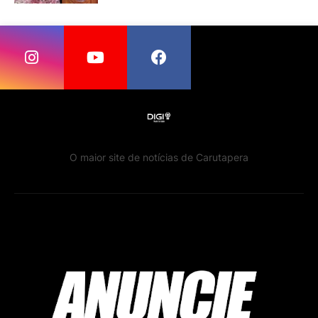
O maior site de notícias de Carutapera