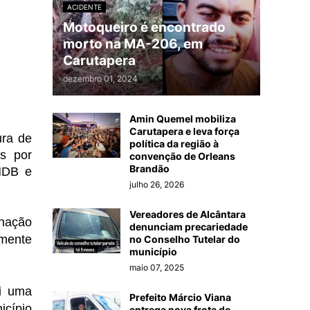
ACIDENTE
Motoqueiro é encontrado
morto na MA-206, em
Carutapera
dezembro 01, 2024
Amin Quemel mobiliza
Carutapera e leva força
ura de
política da região à
s por
convenção de Orleans
Brandão
 MDB e
julho 26, 2026
Vereadores de Alcântara
inação
denunciam precariedade
lmente
no Conselho Tutelar do
município
maio 07, 2025
oi uma
Prefeito Márcio Viana
icípio
entrega nova frota de