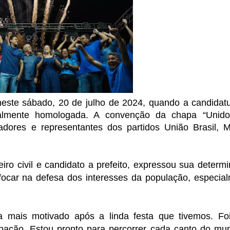
este sábado, 20 de julho de 2024, quando a candidat
cialmente homologada. A convenção da chapa “Unido
dores e representantes dos partidos União Brasil,
o civil e candidato a prefeito, expressou sua determ
focar na defesa dos interesses da população, especia
nda mais motivado após a linda festa que tivemos. F
cipação. Estou pronto para percorrer cada canto do mun