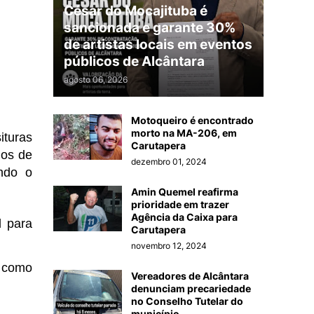
César do Mocajituba é
sancionada e garante 30%
de artistas locais em eventos
públicos de Alcântara
agosto 06, 2026
Motoqueiro é encontrado
morto na MA-206, em
ituras
Carutapera
nos de
dezembro 01, 2024
ndo o
Amin Quemel reafirma
prioridade em trazer
Agência da Caixa para
l para
Carutapera
novembro 12, 2024
l como
Vereadores de Alcântara
denunciam precariedade
no Conselho Tutelar do
município