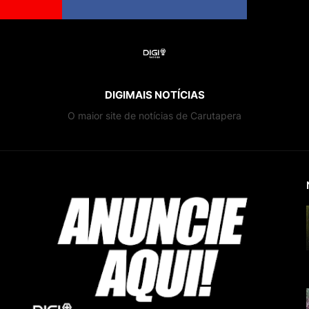
DIGIMAIS NOTÍCIAS
O maior site de notícias de Carutapera