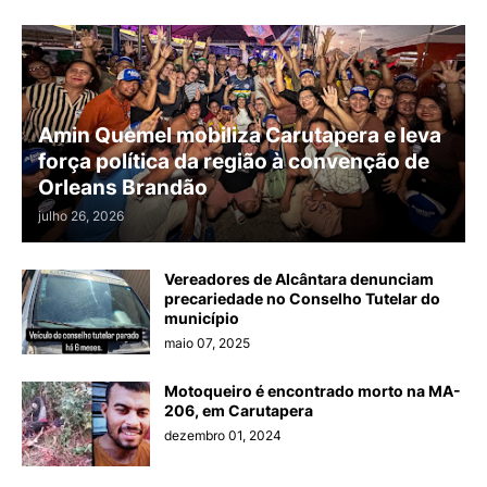
Amin Quemel mobiliza Carutapera e leva
força política da região à convenção de
Orleans Brandão
julho 26, 2026
Vereadores de Alcântara denunciam
precariedade no Conselho Tutelar do
município
maio 07, 2025
Motoqueiro é encontrado morto na MA-
206, em Carutapera
dezembro 01, 2024