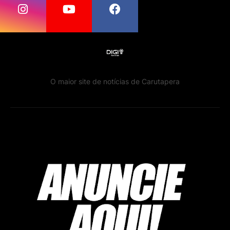
O maior site de notícias de Carutapera