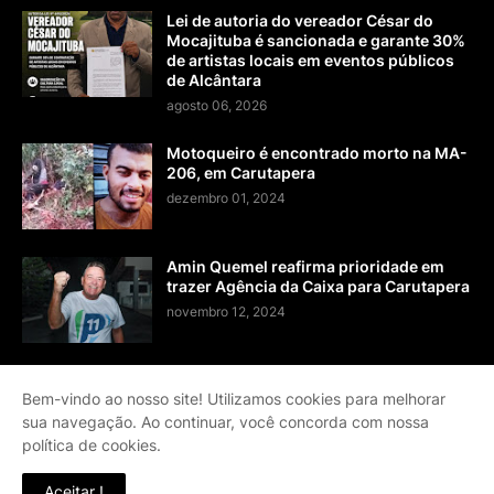
Lei de autoria do vereador César do
Mocajituba é sancionada e garante 30%
de artistas locais em eventos públicos
de Alcântara
agosto 06, 2026
Motoqueiro é encontrado morto na MA-
206, em Carutapera
dezembro 01, 2024
Amin Quemel reafirma prioridade em
trazer Agência da Caixa para Carutapera
novembro 12, 2024
Bem-vindo ao nosso site! Utilizamos cookies para melhorar
sua navegação. Ao continuar, você concorda com nossa
Página Inicial
Contato
Sobre
Termos de Serviço
política de cookies.
Política de Privacidade
Aceitar !