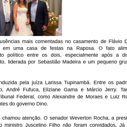
usências mais comentadas no casamento de Flávio 
0) em uma casa de festas na Raposa. O fato alim
 político entre os dois, especialmente após a di
to, liderada por Sebastião Madeira e um pequeno gr
nduzida pela juíza Larissa Tupinambá. Entre os padr
o, André Fufuca, Eliziane Gama e Márcio Jerry. T
ibunal Federal, como Alexandre de Moraes e Luiz R
antes do governo Dino.
 chamou atenção. O senador Weverton Rocha, a pres
o ministro Juscelino Filho não foram convidados. Já