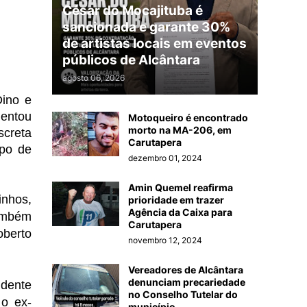
César do Mocajituba é
sancionada e garante 30%
de artistas locais em eventos
públicos de Alcântara
agosto 06, 2026
Dino e
entou
Motoqueiro é encontrado
morto na MA-206, em
screta
Carutapera
upo de
dezembro 01, 2024
Amin Quemel reafirma
inhos,
prioridade em trazer
Agência da Caixa para
ambém
Carutapera
oberto
novembro 12, 2024
Vereadores de Alcântara
denunciam precariedade
idente
no Conselho Tutelar do
 o ex-
município