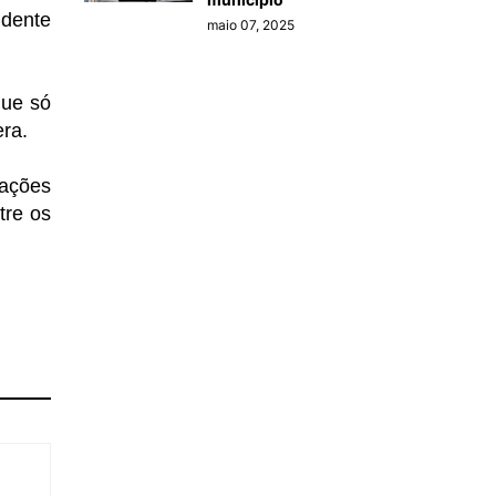
idente
maio 07, 2025
que só
era.
tações
tre os