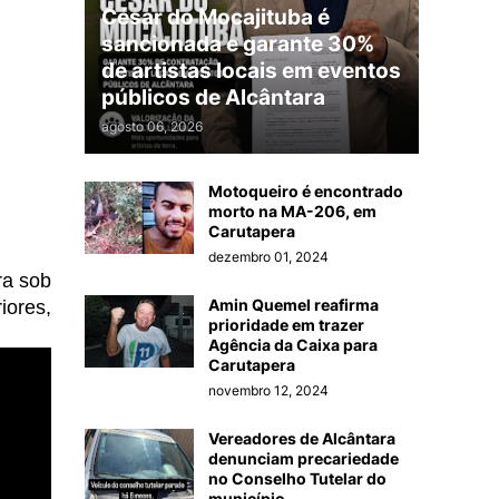
César do Mocajituba é
sancionada e garante 30%
de artistas locais em eventos
públicos de Alcântara
agosto 06, 2026
Motoqueiro é encontrado
morto na MA-206, em
Carutapera
dezembro 01, 2024
ra sob
Amin Quemel reafirma
iores,
prioridade em trazer
Agência da Caixa para
Carutapera
novembro 12, 2024
Vereadores de Alcântara
denunciam precariedade
no Conselho Tutelar do
município