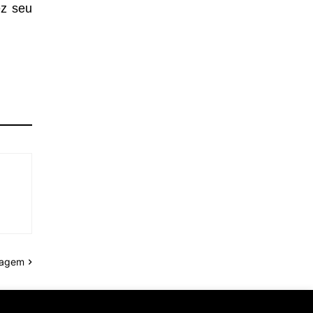
ez seu
tagem