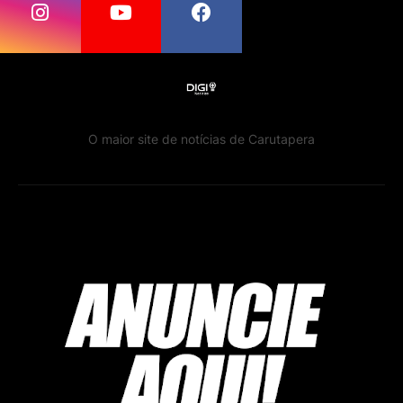
O maior site de notícias de Carutapera