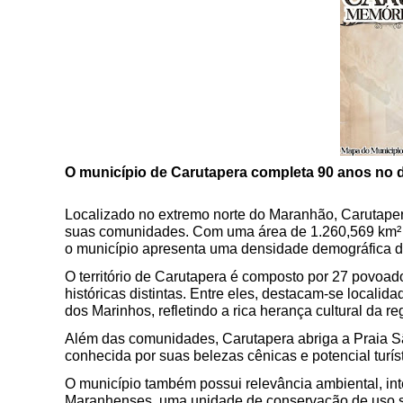
O município de Carutapera completa 90 anos no d
Localizado no extremo norte do Maranhão, Carutapera 
suas comunidades. Com uma área de 1.260,569 km² 
o município apresenta uma densidade demográfica d
O território de Carutapera é composto por 27 povoado
históricas distintas. Entre eles, destacam-se loca
dos Marinhos, refletindo a rica herança cultural da re
Além das comunidades, Carutapera abriga a Praia São
conhecida por suas belezas cênicas e potencial turíst
O município também possui relevância ambiental, in
Maranhenses, uma unidade de conservação de uso sus