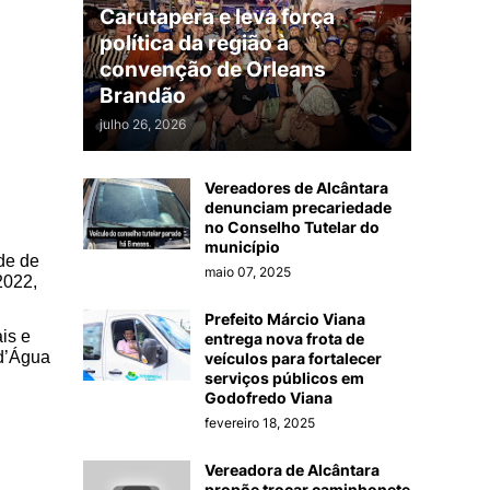
Carutapera e leva força
política da região à
convenção de Orleans
Brandão
julho 26, 2026
Vereadores de Alcântara
denunciam precariedade
no Conselho Tutelar do
município
de de
maio 07, 2025
2022,
Prefeito Márcio Viana
is e
entrega nova frota de
 d’Água
veículos para fortalecer
serviços públicos em
Godofredo Viana
fevereiro 18, 2025
Vereadora de Alcântara
propõe trocar caminhonete