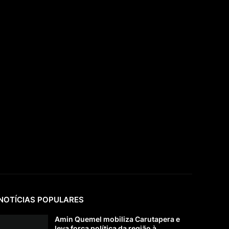
NOTÍCIAS POPULARES
Amin Quemel mobiliza Carutapera e
leva força política da região à