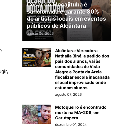
César do Mocajituba é
sancionada e garante 30%
de artistas locais em eventos
públicos de Alcântara
agosto 06, 2026
e
Alcântara: Vereadora
Nathalia Biné, a pedido dos
pais dos alunos, vai às
comunidades de Vista
gir,
Alegre e Ponta da Areia
fiscalizar escola inacabada
e local improvisado onde
estudam alunos
agosto 07, 2026
Motoqueiro é encontrado
morto na MA-206, em
Carutapera
dezembro 01, 2024