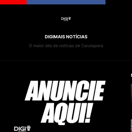
DIGIMAIS NOTÍCIAS
O maior site de notícias de Carutapera