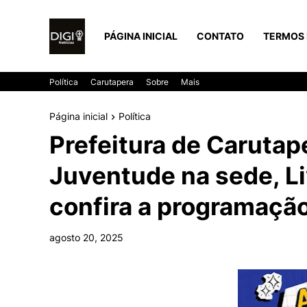
PÁGINA INICIAL
CONTATO
TERMOS 
Política
Carutapera
Sobre
Mais
Página inicial
Política
Prefeitura de Carutape
Juventude na sede, L
confira a programaçã
agosto 20, 2025