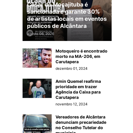
César do Mocajituba é
sancionada e garante 30%
de artistas locais em eventos
públicos de Alcântara
agosto 06, 2026
Motoqueiro é encontrado
morto na MA-206, em
,
Carutapera
dezembro 01, 2024
Amin Quemel reafirma
prioridade em trazer
Agência da Caixa para
Carutapera
novembro 12, 2024
Vereadores de Alcântara
denunciam precariedade
no Conselho Tutelar do
município