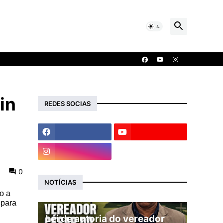
in
REDES SOCIAS
0
NOTÍCIAS
o a
 para
Lei de autoria do vereador