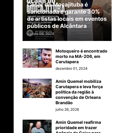
César do Mocajituba é
sancionada e garante 30%
de artistas locais em eventos
públicos de Alcântara
agosto 06, 2026
Motoqueiro é encontrado
morto na MA-206, em
Carutapera
dezembro 01, 2024
Amin Quemel mobiliza
Carutapera e leva força
política da região à
convenção de Orleans
Brandão
julho 26, 2026
Amin Quemel reafirma
prioridade em trazer
Agência da Caixa para