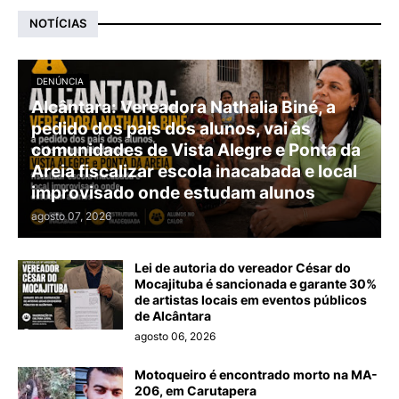
NOTÍCIAS
DENÚNCIA
Alcântara: Vereadora Nathalia Biné, a
pedido dos pais dos alunos, vai às
comunidades de Vista Alegre e Ponta da
Areia fiscalizar escola inacabada e local
improvisado onde estudam alunos
agosto 07, 2026
Lei de autoria do vereador César do
Mocajituba é sancionada e garante 30%
de artistas locais em eventos públicos
de Alcântara
agosto 06, 2026
Motoqueiro é encontrado morto na MA-
206, em Carutapera