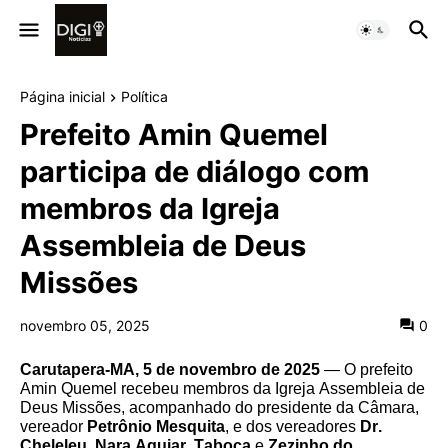
Página inicial
Política
Prefeito Amin Quemel
participa de diálogo com
membros da Igreja
Assembleia de Deus
Missões
novembro 05, 2025
0
Carutapera-MA, 5 de novembro de 2025
— O prefeito
Amin Quemel recebeu membros da Igreja Assembleia de
Deus Missões, acompanhado do presidente da Câmara,
vereador
Petrônio Mesquita
, e dos vereadores
Dr.
Cheleleu
,
Nara Aguiar
,
Taboca
e
Zezinho do