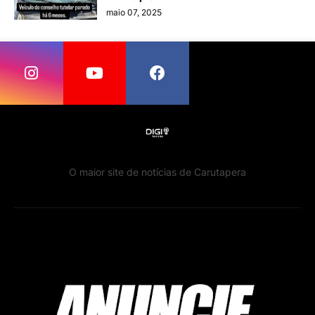
maio 07, 2025
O maior site de notícias de Carutapera