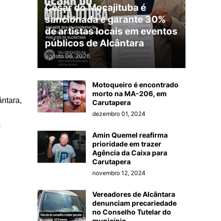
César do Mocajituba é
sancionada e garante 30%
de artistas locais em eventos
públicos de Alcântara
agosto 06, 2026
Motoqueiro é encontrado
morto na MA-206, em
ntara,
Carutapera
dezembro 01, 2024
a
Amin Quemel reafirma
prioridade em trazer
Agência da Caixa para
Carutapera
novembro 12, 2024
Vereadores de Alcântara
denunciam precariedade
no Conselho Tutelar do
município