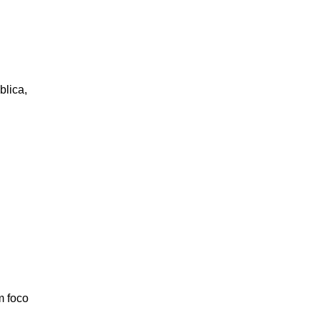
blica,
m foco