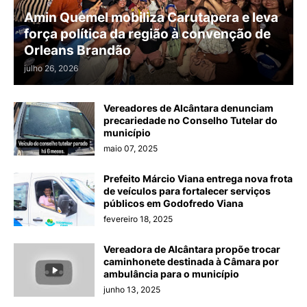
Amin Quemel mobiliza Carutapera e leva
força política da região à convenção de
Orleans Brandão
julho 26, 2026
Vereadores de Alcântara denunciam
precariedade no Conselho Tutelar do
município
maio 07, 2025
Prefeito Márcio Viana entrega nova frota
de veículos para fortalecer serviços
públicos em Godofredo Viana
fevereiro 18, 2025
Vereadora de Alcântara propõe trocar
caminhonete destinada à Câmara por
ambulância para o município
junho 13, 2025