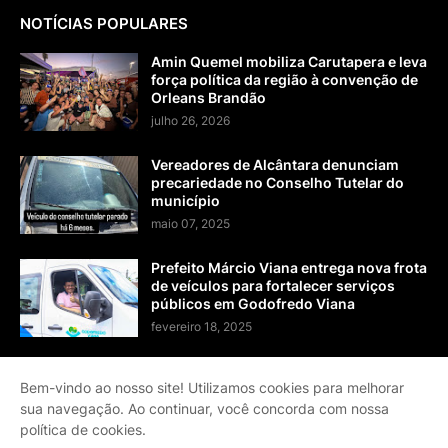
NOTÍCIAS POPULARES
Amin Quemel mobiliza Carutapera e leva
força política da região à convenção de
Orleans Brandão
julho 26, 2026
Vereadores de Alcântara denunciam
precariedade no Conselho Tutelar do
município
maio 07, 2025
Prefeito Márcio Viana entrega nova frota
de veículos para fortalecer serviços
públicos em Godofredo Viana
fevereiro 18, 2025
Bem-vindo ao nosso site! Utilizamos cookies para melhorar
sua navegação. Ao continuar, você concorda com nossa
Página Inicial
Contato
Sobre
Termos de Serviço
política de cookies.
Política de Privacidade