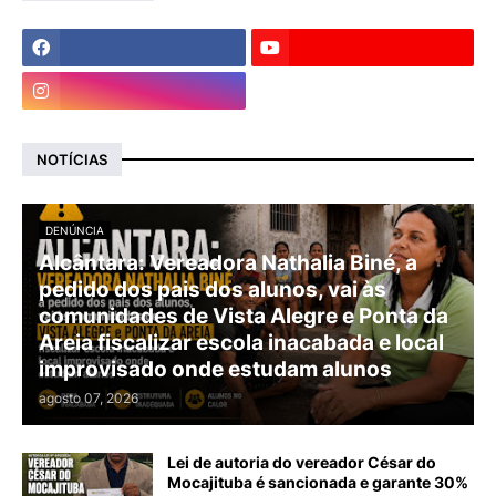
NOTÍCIAS
DENÚNCIA
Alcântara: Vereadora Nathalia Biné, a
pedido dos pais dos alunos, vai às
comunidades de Vista Alegre e Ponta da
Areia fiscalizar escola inacabada e local
improvisado onde estudam alunos
agosto 07, 2026
Lei de autoria do vereador César do
Mocajituba é sancionada e garante 30%