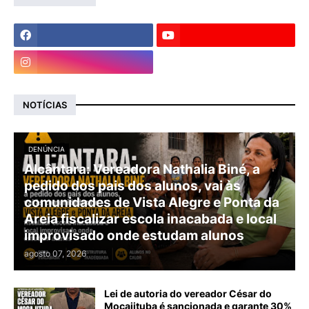
NOTÍCIAS
DENÚNCIA
Alcântara: Vereadora Nathalia Biné, a
pedido dos pais dos alunos, vai às
comunidades de Vista Alegre e Ponta da
Areia fiscalizar escola inacabada e local
improvisado onde estudam alunos
agosto 07, 2026
Lei de autoria do vereador César do
Mocajituba é sancionada e garante 30%