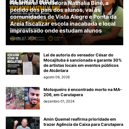
Alcântara: Vereadora Nathalia Biné, a
pedido dos pais dos alunos, vai às
comunidades de Vista Alegre e Ponta da
Areia fiscalizar escola inacabada e local
improvisado onde estudam alunos
agosto 07, 2026
Lei de autoria do vereador César do
Mocajituba é sancionada e garante 30%
de artistas locais em eventos públicos
de Alcântara
agosto 06, 2026
Motoqueiro é encontrado morto na MA-
206, em Carutapera
dezembro 01, 2024
Amin Quemel reafirma prioridade em
trazer Agência da Caixa para Carutapera