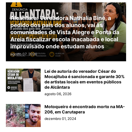
DENÚNCIA
Alcântara: Vereadora Nathalia Biné, a
pedido dos pais dos alunos, vai às
comunidades de Vista Alegre e Ponta da
Areia fiscalizar escola inacabada e local
improvisado onde estudam alunos
agosto 07, 2026
Lei de autoria do vereador César do
Mocajituba é sancionada e garante 30%
de artistas locais em eventos públicos
de Alcântara
agosto 06, 2026
Motoqueiro é encontrado morto na MA-
206, em Carutapera
dezembro 01, 2024