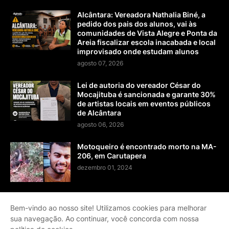
Alcântara: Vereadora Nathalia Biné, a
pedido dos pais dos alunos, vai às
comunidades de Vista Alegre e Ponta da
Areia fiscalizar escola inacabada e local
improvisado onde estudam alunos
agosto 07, 2026
Lei de autoria do vereador César do
Mocajituba é sancionada e garante 30%
de artistas locais em eventos públicos
de Alcântara
agosto 06, 2026
Motoqueiro é encontrado morto na MA-
206, em Carutapera
dezembro 01, 2024
Bem-vindo ao nosso site! Utilizamos cookies para melhorar
sua navegação. Ao continuar, você concorda com nossa
Página Inicial
Contato
Sobre
Termos de Serviço