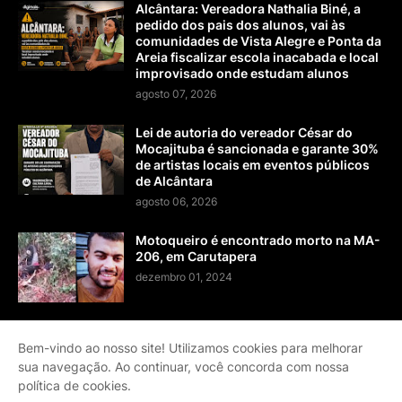
Alcântara: Vereadora Nathalia Biné, a
pedido dos pais dos alunos, vai às
comunidades de Vista Alegre e Ponta da
Areia fiscalizar escola inacabada e local
improvisado onde estudam alunos
agosto 07, 2026
Lei de autoria do vereador César do
Mocajituba é sancionada e garante 30%
de artistas locais em eventos públicos
de Alcântara
agosto 06, 2026
Motoqueiro é encontrado morto na MA-
206, em Carutapera
dezembro 01, 2024
Bem-vindo ao nosso site! Utilizamos cookies para melhorar
sua navegação. Ao continuar, você concorda com nossa
Página Inicial
Contato
Sobre
Termos de Serviço
política de cookies.
Política de Privacidade