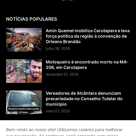
NOTÍCIAS POPULARES
Amin Quemel mobiliza Carutapera e leva
força política da região à convenção de
Orleans Brandão
julho 26, 2026
Motoqueiro é encontrado morto na MA-
206, em Carutapera
dezembro 01, 2024
Vereadores de Alcântara denunciam
precariedade no Conselho Tutelar do
município
maio 07, 2025
Bem-vindo ao nosso site! Utilizamos cookies para melhorar
sua navegação. Ao continuar, você concorda com nossa