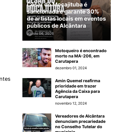
César do Mocajituba é
sancionada e garante 30%
de artistas locais em eventos
públicos de Alcântara
agosto 06, 2026
Motoqueiro é encontrado
morto na MA-206, em
Carutapera
dezembro 01, 2024
ntes
Amin Quemel reafirma
prioridade em trazer
Agência da Caixa para
Carutapera
novembro 12, 2024
Vereadores de Alcântara
denunciam precariedade
no Conselho Tutelar do
município