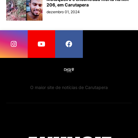
206, em Carutapera
dezembro 01, 2024
O maior site de notícias de Carutapera