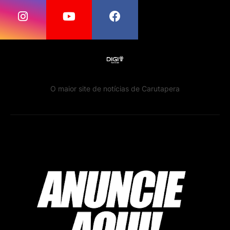
O maior site de notícias de Carutapera