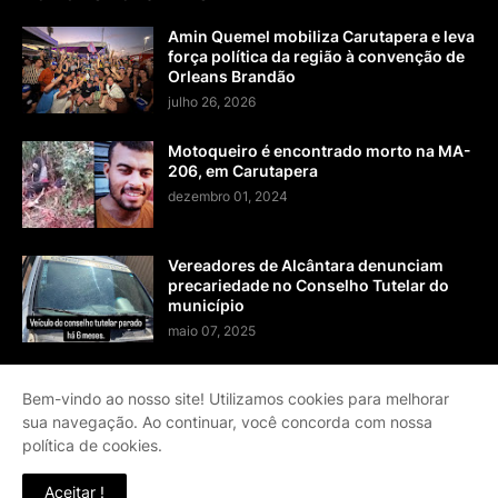
Amin Quemel mobiliza Carutapera e leva
força política da região à convenção de
Orleans Brandão
julho 26, 2026
Motoqueiro é encontrado morto na MA-
206, em Carutapera
dezembro 01, 2024
Vereadores de Alcântara denunciam
precariedade no Conselho Tutelar do
município
maio 07, 2025
Bem-vindo ao nosso site! Utilizamos cookies para melhorar
sua navegação. Ao continuar, você concorda com nossa
Página Inicial
Contato
Sobre
Termos de Serviço
política de cookies.
Política de Privacidade
Aceitar !
Design by
Templateify
| Distributed by
Theme