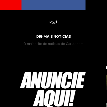
DIGIMAIS NOTÍCIAS
O maior site de notícias de Carutapera