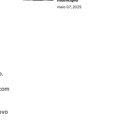
maio 07, 2025
o.
 com
ovo