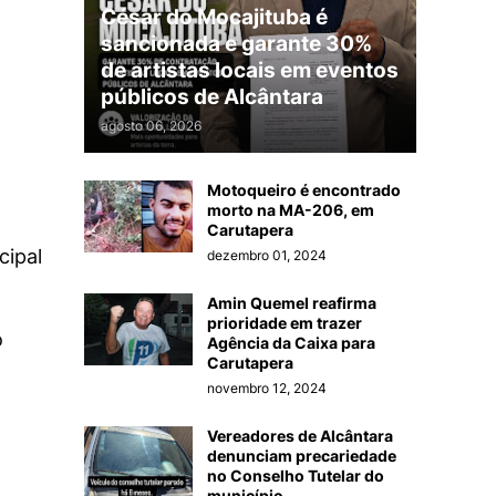
César do Mocajituba é
sancionada e garante 30%
de artistas locais em eventos
públicos de Alcântara
agosto 06, 2026
Motoqueiro é encontrado
morto na MA-206, em
Carutapera
cipal
dezembro 01, 2024
Amin Quemel reafirma
prioridade em trazer
o
Agência da Caixa para
Carutapera
novembro 12, 2024
Vereadores de Alcântara
denunciam precariedade
no Conselho Tutelar do
município