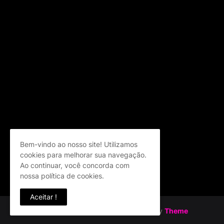
Bem-vindo ao nosso site! Utilizamos
cookies para melhorar sua navegação.
Ao continuar, você concorda com
nossa política de cookies.
Aceitar !
Design by
Templateify
| Distributed by
Theme