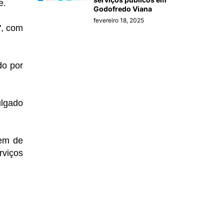
e.
Godofredo Viana
fevereiro 18, 2025
", com
do por
ulgado
gem de
rviços