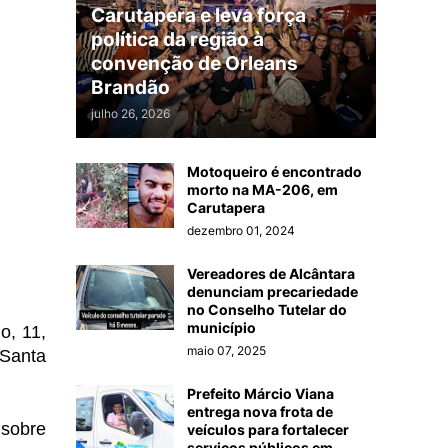
Carutapera e leva força
política da região à
convenção de Orleans
Brandão
julho 26, 2026
Motoqueiro é encontrado
morto na MA-206, em
Carutapera
dezembro 01, 2024
Vereadores de Alcântara
denunciam precariedade
no Conselho Tutelar do
município
o, 11,
maio 07, 2025
 Santa
Prefeito Márcio Viana
entrega nova frota de
 sobre
veículos para fortalecer
serviços públicos em