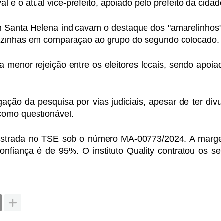
l é o atual vice-prefeito, apoiado pelo prefeito da cidad
 Santa Helena indicavam o destaque dos "amarelinhos
izinhas em comparação ao grupo do segundo colocado.
 menor rejeição entre os eleitores locais, sendo apoia
gação da pesquisa por vias judiciais, apesar de ter div
como questionável.
registrada no TSE sob o número MA-00773/2024. A mar
onfiança é de 95%. O instituto Quality contratou os se