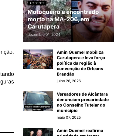
ACIDENTE
Motoqueiro é encontrado
morto na MA-206, em
Carutapera
dezembro 01, 2024
nção,
Amin Quemel mobiliza
Carutapera e leva força
política da região à
convenção de Orleans
tando
Brandão
julho 26, 2026
iguras
Vereadores de Alcântara
denunciam precariedade
no Conselho Tutelar do
município
maio 07, 2025
Amin Quemel reafirma
prioridade em trazer