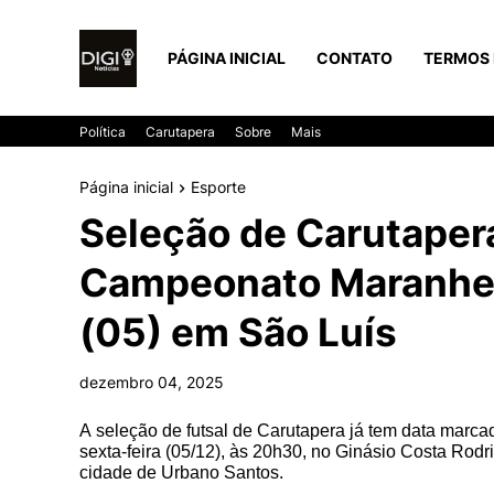
PÁGINA INICIAL
CONTATO
TERMOS 
Política
Carutapera
Sobre
Mais
Página inicial
Esporte
Seleção de Carutapera
Campeonato Maranhen
(05) em São Luís
dezembro 04, 2025
A seleção de futsal de Carutapera já tem data marc
sexta-feira (05/12), às 20h30, no Ginásio Costa Rodr
cidade de Urbano Santos.