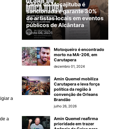
César do Mocajituba é
sancionada e garante 30%
de artistas locais em eventos
públicos de Alcântara
agosto 06, 2026
Motoqueiro é encontrado
morto na MA-206, em
Carutapera
dezembro 01, 2024
Amin Quemel mobiliza
Carutapera e leva força
política da região à
convenção de Orleans
igiar a
Brandão
julho 26, 2026
Amin Quemel reafirma
sde a
prioridade em trazer
Agência da Caixa para