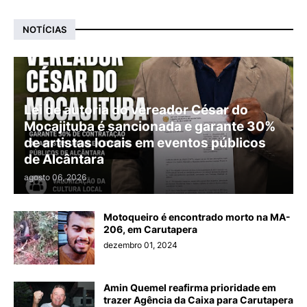
NOTÍCIAS
Lei de autoria do vereador César do
Mocajituba é sancionada e garante 30%
de artistas locais em eventos públicos
de Alcântara
agosto 06, 2026
Motoqueiro é encontrado morto na MA-
206, em Carutapera
dezembro 01, 2024
Amin Quemel reafirma prioridade em
trazer Agência da Caixa para Carutapera