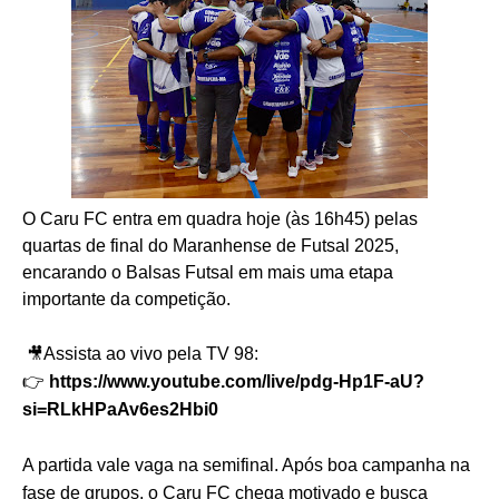
O Caru FC entra em quadra hoje (às 16h45) pelas
quartas de final do Maranhense de Futsal 2025,
encarando o Balsas Futsal em mais uma etapa
importante da competição.
🎥
Assista ao vivo pela TV 98:
👉
https://www.youtube.com/live/pdg-Hp1F-aU?
si=RLkHPaAv6es2Hbi0
A partida vale vaga na semifinal
. Após boa campanha na
fase de grupos, o Caru FC chega motivado e busca